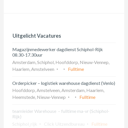
Uitgelicht Vacatures
Magazijnmedewerker dagdienst Schiphol-Rijk
08.30-17.30uur
Amsterdam, Schiphol, Hoofddorp, Nieuw-Vennep,
Haarlem, Amstelveen
Fulltime
Orderpicker – logistiek warehouse dagdienst (Venlo)
Hoofddorp, Amstelveen, Amsterdam, Haarlem,
Heemstede, Nieuw-Vennep
Fulltime
teamleider Warehouse – fulltime ma-vr (Schiphol-
Rijk)
Schiphol_rijk
Click Uitzendbureau
Fulltime