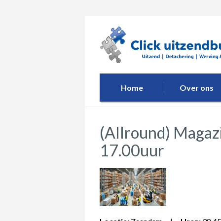
Home
Over ons
(Allround) Maga
17.00uur