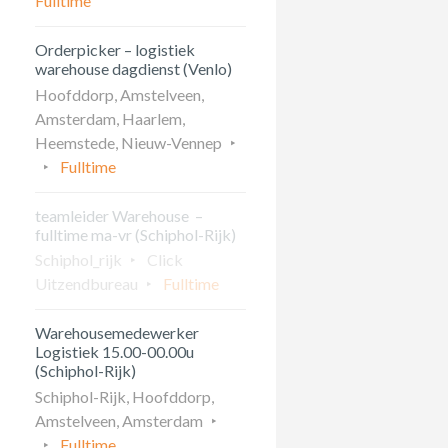
Fulltime
Orderpicker – logistiek
warehouse dagdienst (Venlo)
Hoofddorp, Amstelveen,
Amsterdam, Haarlem,
Heemstede, Nieuw-Vennep
Fulltime
teamleider Warehouse –
fulltime ma-vr (Schiphol-Rijk)
Schiphol_rijk
Click
Uitzendbureau
Fulltime
Warehousemedewerker
Logistiek 15.00-00.00u
(Schiphol-Rijk)
Schiphol-Rijk, Hoofddorp,
Amstelveen, Amsterdam
Fulltime