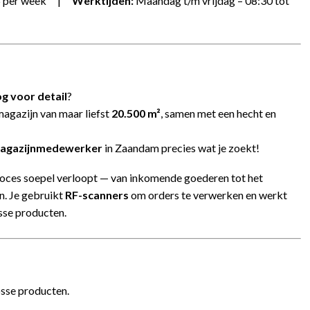
5 per week |
Werktijden:
Maandag t/m vrijdag – 08:30 tot
g voor detail
?
magazijn van maar liefst
20.500 m²
, samen met een hecht en
Magazijnmedewerker
in Zaandam precies wat je zoekt!
proces soepel verloopt — van inkomende goederen tot het
n. Je gebruikt
RF-scanners
om orders te verwerken en werkt
osse producten.
osse producten.