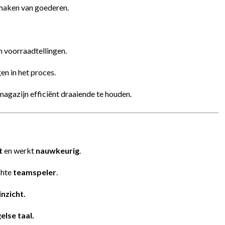
maken van goederen.
n voorraadtellingen.
en in het proces.
agazijn efficiënt draaiende te houden.
t
en werkt
nauwkeurig
.
chte
teamspeler
.
inzicht.
lse taal.