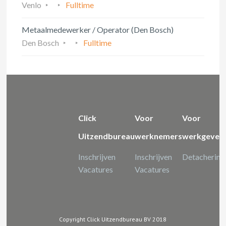
Venlo
Fulltime
Metaalmedewerker / Operator (Den Bosch)
Den Bosch
Fulltime
Click
Voor
Voor
Uitzendbureau
werknemers
werkgever
Inschrijven
Inschrijven
Detachering
Vacatures
Vacatures
Copyright Click Uitzendbureau BV 2018